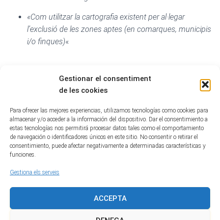
«Com utilitzar la cartografia existent per al·legar
l’exclusió de les zones aptes (en comarques, municipis
i/o finques)
«
1:54:43.
Torn de preguntes dels assistents
Gestionar el consentiment
Oposar-se al PLATER – Eines per als ciutadans entitats i ajuntaments –
de les cookies
Xarxa Catalana Transició Energètica Justa – 30 juny26
Baixa
Para ofrecer las mejores experiencias, utilizamos tecnologías como cookies para
Categories:
INFORMACIONS BÀSIQUES
PLATER
almacenar y/o acceder a la información del dispositivo. Dar el consentimiento a
estas tecnologías nos permitirá procesar datos tales como el comportamiento
de navegación o identificadores únicos en este sitio. No consentir o retirar el
consentimiento, puede afectar negativamente a determinadas características y
funciones.
Gestiona els serveis
ACCEPTA