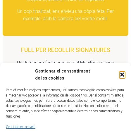
Un cop finalitzat, ens envieu una còpia feta. Per
exemple: amb la càmera del vostre mòbil.
FULL PER RECOLLIR SIGNATURES
Us demanem fer impressió del Manifest i d’unes
quantes fulles per recollir totes les signatures
Gestionar el consentiment
possibles.
de les cookies
Podeu enviar còpia dels fulls amb les signatures al
Para ofrecer las mejores experiencias, utilizamos tecnologías como cookies para
almacenar y/o acceder a la información del dispositivo. Dar el consentimiento a
nostre correu electrònic.
estas tecnologías nos permitirá procesar datos tales como el comportamiento
de navegación o identificadores únicos en este sitio. No consentir o retirar el
consentimiento, puede afectar negativamente a determinadas características y
funciones.
EL NOSTRE CORREU DE CONTACTE:
Gestiona els serveis
manifest.xctej@gmail.com