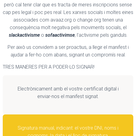
però cal tenir clar que es tracta de meres inscripcions sense
cap pes legal i poc pes real. Les xarxes socials i moltes eines
associades com avaaz.org o change.org tenen una
consequència molt negativa pels moviments socials, el
slackactivisme
o
sofaactivimse
, l’activisme pels ganduls.
Per això us convidem a ser proactius, a llegir el manifest i
ajudar a fer-ho com abans, signant un compromís real.
TRES MANERES PER A PODER-LO SIGNAR!
Electrònicament amb el vostre certificat digital i
enviar-nos el manifest signat.
Signatura manual, indicant: el vostre DNI, noms i
cognoms, la data i el lloc de signatura.