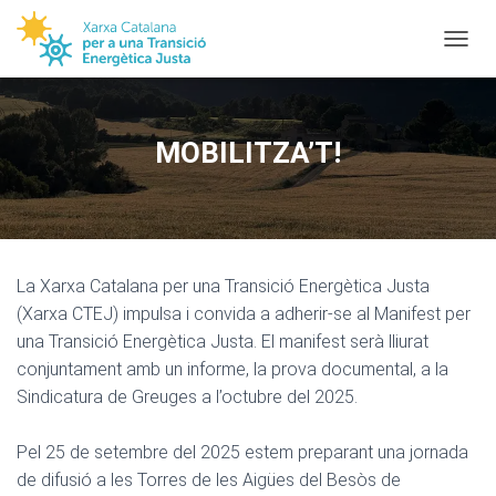
TOGGL
MOBILITZA’T!
La Xarxa Catalana per una Transició Energètica Justa
(Xarxa CTEJ) impulsa i convida a adherir-se al Manifest per
una Transició Energètica Justa. El manifest serà lliurat
conjuntament amb un informe, la prova documental, a la
Sindicatura de Greuges a l’octubre del 2025.
Pel 25 de setembre del 2025 estem preparant una jornada
de difusió a les Torres de les Aigües del Besòs de