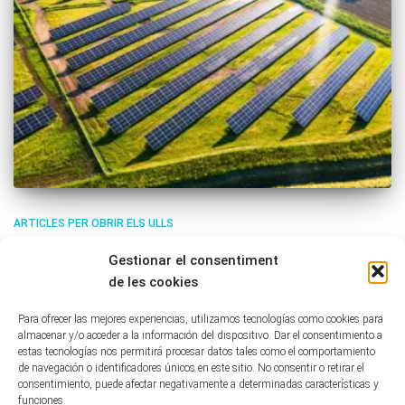
ARTICLES PER OBRIR ELS ULLS
Els contractes de lloguer de terres per
Gestionar el consentiment
a construir Macrocentrals d’Energies
de les cookies
Renovables – Elements a tenir en
Para ofrecer las mejores experiencias, utilizamos tecnologías como cookies para
almacenar y/o acceder a la información del dispositivo. Dar el consentimiento a
compte abans de signar i després –
estas tecnologías nos permitirá procesar datos tales como el comportamiento
de navegación o identificadores únicos en este sitio. No consentir o retirar el
Taula Rodona on-line – 23 de novembre de 2022 Intervencions:
consentimiento, puede afectar negativamente a determinadas características y
funciones.