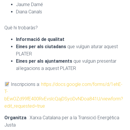
Jaume Darné
Diana Canals
Què hi trobaràs?
Informació de qualitat
Eines per als ciutadans
que vulguin aturar aquest
PLATER
Eines per als ajuntaments
que vulguin presentar
al·legacions a aquest PLATER
Inscripcions a:
https://docs.google.com/forms/d/1ehE-
T-
bEwOZd99fE400RvEvslcQajDSyoDvNDoa841U/viewform?
edit_requested=true
Organitza
: Xarxa Catalana per a la Transició Energètica
Justa