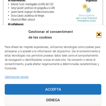
Gestionar el consentiment
de les cookies
Para ofrecer las mejores experiencias, utilizamos tecnologías como cookies para
Categories:
ACTUALITAT
almacenar y/o acceder a la información del dispositivo. Dar el consentimiento a
estas tecnologías nos permitirá procesar datos tales como el comportamiento
de navegación o identificadores únicos en este sitio. No consentir o retirar el
consentimiento, puede afectar negativamente a determinadas características y
funciones.
Gestiona els serveis
ACCEPTA
DENEGA
POLÍTICA DE COOKIES (EU)